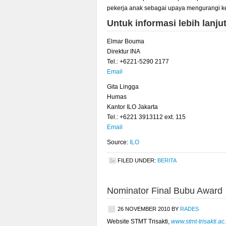
pekerja anak sebagai upaya mengurangi k
Untuk informasi lebih lanju
Elmar Bouma
Direktur INA
Tel.: +6221-5290 2177
Email
Gita Lingga
Humas
Kantor ILO Jakarta
Tel.: +6221 3913112 ext. 115
Email
Source:
ILO
FILED UNDER:
BERITA
Nominator Final Bubu Award
26 NOVEMBER 2010
BY
RADES
Website STMT Trisakti,
www.stmt-trisakti.ac.