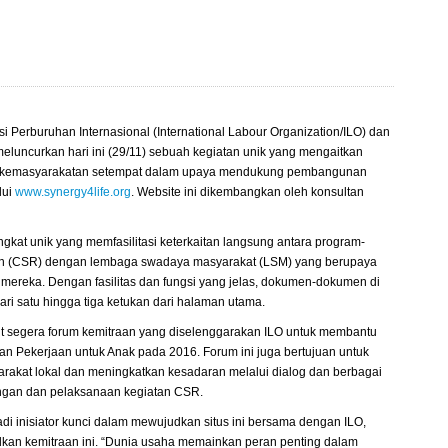
 Perburuhan Internasional (International Labour Organization/ILO) dan
meluncurkan hari ini (29/11) sebuah kegiatan unik yang mengaitkan
am kemasyarakatan setempat dalam upaya mendukung pembangunan
lui
www.synergy4life.org
. Website ini dikembangkan oleh konsultan
gkat unik yang memfasilitasi keterkaitan langsung antara program-
an (CSR) dengan lembaga swadaya masyarakat (LSM) yang berupaya
ereka. Dengan fasilitas dan fungsi yang jelas, dokumen-dokumen di
 dari satu hingga tiga ketukan dari halaman utama.
jut segera forum kemitraan yang diselenggarakan ILO untuk membantu
n Pekerjaan untuk Anak pada 2016. Forum ini juga bertujuan untuk
akat lokal dan meningkatkan kesadaran melalui dialog dan berbagai
cangan dan pelaksanaan kegiatan CSR.
di inisiator kunci dalam mewujudkan situs ini bersama dengan ILO,
kan kemitraan ini. “Dunia usaha memainkan peran penting dalam