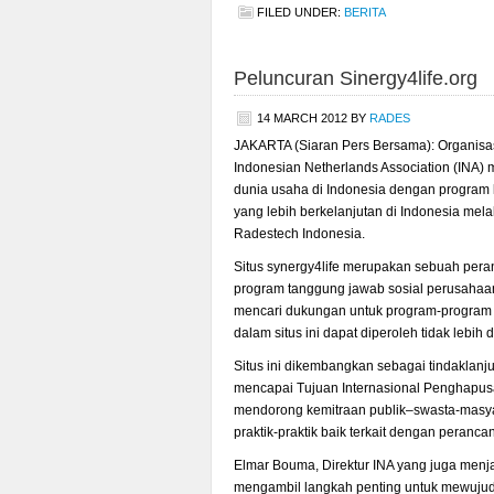
FILED UNDER:
BERITA
Peluncuran Sinergy4life.org
14 MARCH 2012
BY
RADES
JAKARTA (Siaran Pers Bersama): Organisasi
Indonesian Netherlands Association (INA) 
dunia usaha di Indonesia dengan progr
yang lebih berkelanjutan di Indonesia mela
Radestech Indonesia.
Situs synergy4life merupakan sebuah peran
program tanggung jawab sosial perusaha
mencari dukungan untuk program-program m
dalam situs ini dapat diperoleh tidak lebih
Situs ini dikembangkan sebagai tindaklan
mencapai Tujuan Internasional Penghapusa
mendorong kemitraan publik–swasta-masyar
praktik-praktik baik terkait dengan peran
Elmar Bouma, Direktur INA yang juga menja
mengambil langkah penting untuk mewujud