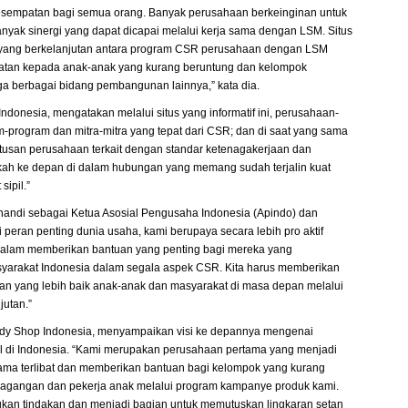
sempatan bagi semua orang. Banyak perusahaan berkeinginan untuk
anyak sinergi yang dapat dicapai melalui kerja sama dengan LSM. Situs
a yang berkelanjutan antara program CSR perusahaan dengan LSM
atan kepada anak-anak yang kurang beruntung dan kelompok
ga berbagai bidang pembangunan lainnya,” kata dia.
Indonesia, mengatakan melalui situs yang informatif ini, perusahaan-
-program dan mitra-mitra yang tepat dari CSR; dan di saat yang sama
usan perusahaan terkait dengan standar ketenagakerjaan dan
gkah ke depan di dalam hubungan yang memang sudah terjalin kuat
sipil.”
andi sebagai Ketua Asosial Pengusaha Indonesia (Apindo) dan
 peran penting dunia usaha, kami berupaya secara lebih pro aktif
 dalam memberikan bantuan yang penting bagi mereka yang
asyarakat Indonesia dalam segala aspek CSR. Kita harus memberikan
n yang lebih baik anak-anak dan masyarakat di masa depan melalui
jutan.”
dy Shop Indonesia, menyampaikan visi ke depannya mengenai
l di Indonesia. “Kami merupakan perusahaan pertama yang menjadi
h lama terlibat dan memberikan bantuan bagi kelompok yang kurang
agangan dan pekerja anak melalui program kampanye produk kami.
an tindakan dan menjadi bagian untuk memutuskan lingkaran setan