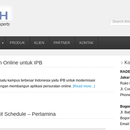
PRODUK
KLIEN
PARTNER
KONTAK
n Online untuk IPB
Ko
RADE
Jakar
satu kampus terbesar Indonesia yaitu IPB untuk modernisasi
Ruko 
engan membangun aplikasi persuratan online.
[Read more...]
Jl. C
Phone
Bogo
Jl. B
it Schedule – Pertamina
Bogor
Email