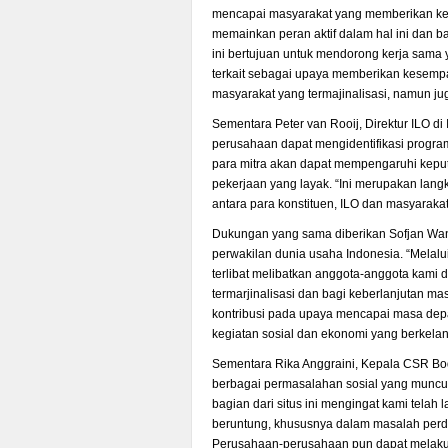
mencapai masyarakat yang memberikan ke
memainkan peran aktif dalam hal ini dan b
ini bertujuan untuk mendorong kerja sam
terkait sebagai upaya memberikan kesemp
masyarakat yang termajinalisasi, namun ju
Sementara Peter van Rooij, Direktur ILO di 
perusahaan dapat mengidentifikasi program
para mitra akan dapat mempengaruhi keput
pekerjaan yang layak. “Ini merupakan lan
antara para konstituen, ILO dan masyarakat 
Dukungan yang sama diberikan Sofjan Wan
perwakilan dunia usaha Indonesia. “Melalui
terlibat melibatkan anggota-anggota kami
termarjinalisasi dan bagi keberlanjutan m
kontribusi pada upaya mencapai masa depa
kegiatan sosial dan ekonomi yang berkelan
Sementara Rika Anggraini, Kepala CSR Bo
berbagai permasalahan sosial yang muncu
bagian dari situs ini mengingat kami tela
beruntung, khususnya dalam masalah perd
Perusahaan-perusahaan pun dapat melakuk