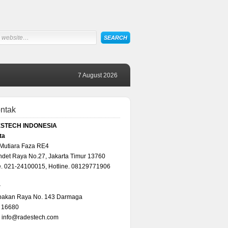
7 August 2026
ntak
STECH INDONESIA
ta
Mutiara Faza RE4
ondet Raya No.27, Jakarta Timur 13760
. 021-24100015, Hotline. 08129771906
r
abakan Raya No. 143 Darmaga
 16680
: info@radestech.com