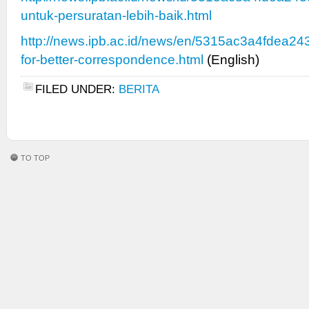
untuk-persuratan-lebih-baik.html
http://news.ipb.ac.id/news/en/5315ac3a4fdea2
for-better-correspondence.html
(English)
FILED UNDER:
BERITA
TO TOP