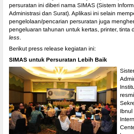
persuratan ini diberi nama SIMAS (Sistem Info
Administrasi dan Surat). Aplikasi ini selain me
pengelolaan/pencarian persuratan juga menghem
pengeluaran tahunan untuk kertas, printer, tinta 
less
.
Berikut press release kegiatan ini:
SIMAS untuk Persuratan Lebih Baik
Sist
Admin
Insti
resmi
Sekre
Ibnul
Inter
Cente