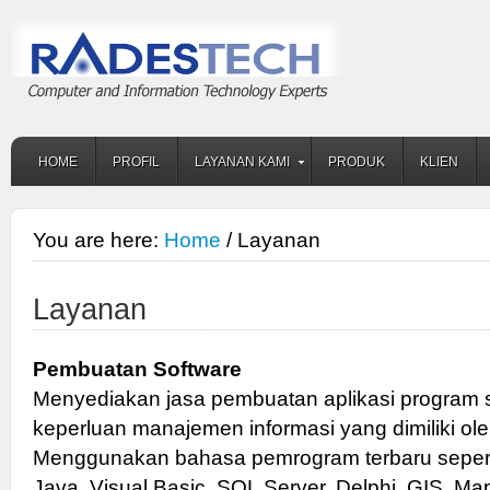
HOME
PROFIL
LAYANAN KAMI
PRODUK
KLIEN
You are here:
Home
/ Layanan
Layanan
Pembuatan Software
Menyediakan jasa pembuatan aplikasi program s
keperluan manajemen informasi yang dimiliki o
Menggunakan bahasa pemrogram terbaru sepert
Java, Visual Basic, SQL Server, Delphi, GIS, Ma